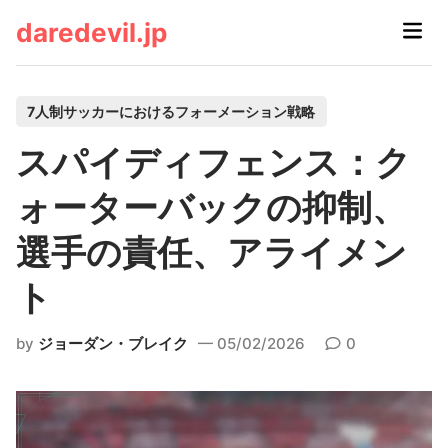
Skip
daredevil.jp
Main
to
Men
content
P
7人制サッカーにおけるフォーメーション戦略
o
スパイディフェンス：ク
s
t
ォーターバックの抑制、
e
選手の責任、アライメン
d
i
ト
n
by
ジョーダン・ブレイク
05/02/2026
0