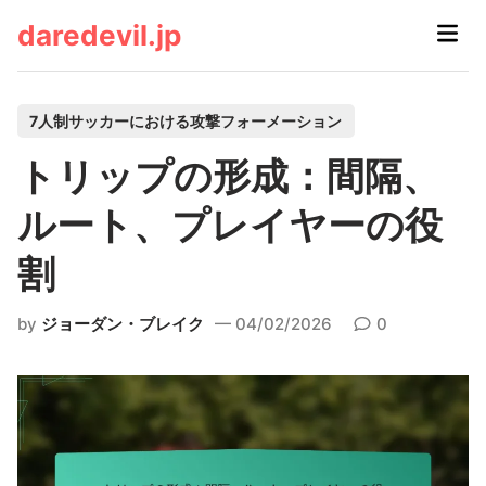
Skip
daredevil.jp
Main
to
Men
content
P
7人制サッカーにおける攻撃フォーメーション
o
トリップの形成：間隔、
s
t
ルート、プレイヤーの役
e
割
d
i
by
ジョーダン・ブレイク
04/02/2026
0
n