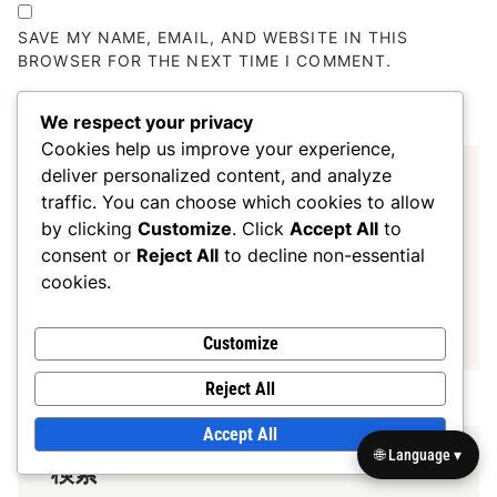
SAVE MY NAME, EMAIL, AND WEBSITE IN THIS
BROWSER FOR THE NEXT TIME I COMMENT.
We respect your privacy
Cookies help us improve your experience,
deliver personalized content, and analyze
リンク
traffic. You can choose which cookies to allow
by clicking
Customize
. Click
Accept All
to
お問い合わせ
consent or
Reject All
to decline non-essential
私たちについて
cookies.
記事を閲覧
Customize
Reject All
Accept All
🌐 Language ▾
検索